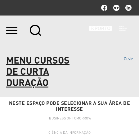
Ir
para
o
conteúdo.
|
MENU CURSOS
Ouvir
Ir
para
DE CURTA
a
navegação
DURAÇÃO
NESTE ESPAÇO PODE SELECIONAR A SUA ÁREA DE
INTERESSE
BUSINESS OF TOMORROW
CIÊNCIA DA INFORMAÇÃO