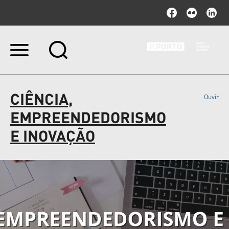
Ir
para
o
conteúdo.
|
CIÊNCIA,
Ouvir
Ir
para
EMPREENDEDORISMO
a
navegação
E INOVAÇÃO