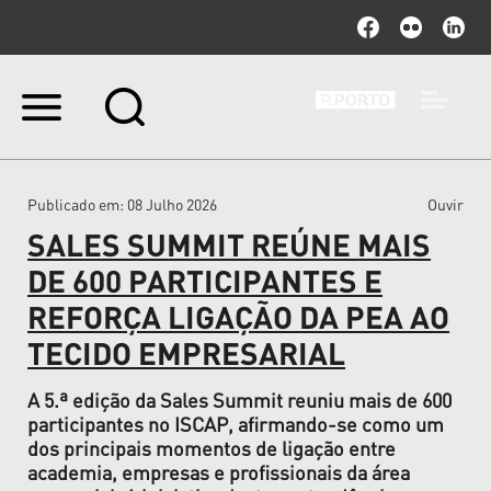
Ir
para
o
conteúdo.
|
Publicado em
: 08 Julho 2026
Ouvir
Ir
para
SALES SUMMIT REÚNE MAIS
a
navegação
DE 600 PARTICIPANTES E
REFORÇA LIGAÇÃO DA PEA AO
TECIDO EMPRESARIAL
A 5.ª edição da Sales Summit reuniu mais de 600
participantes no ISCAP, afirmando-se como um
dos principais momentos de ligação entre
academia, empresas e profissionais da área